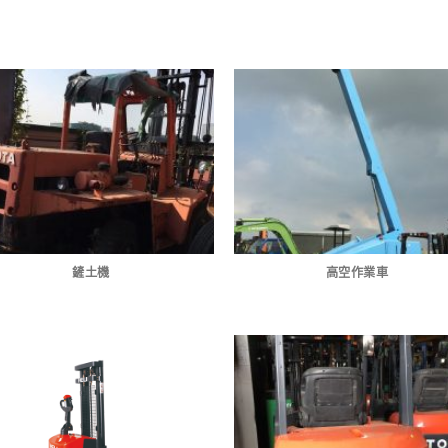
鏟土機
高空作業車