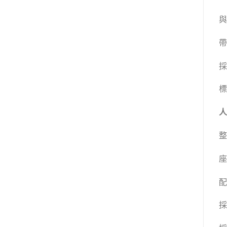
與
帶
採
標
人
整
座
配
採