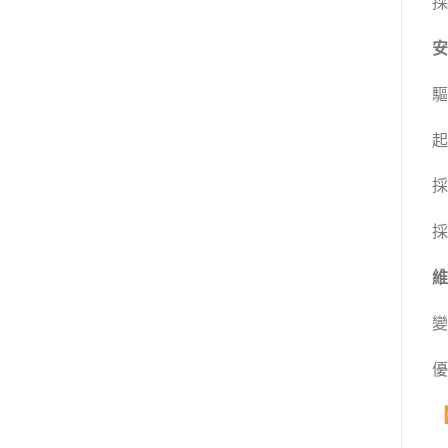
採
安
驅
起
採
採
維
變
優