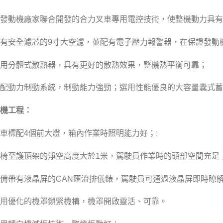
發動機廠家聯合開發的合力叉車專用電控技術，使整機動力具有
有安全濾芯的9寸大空濾，並配有電子壓力報警器，在保證發動
用分體式散熱器，具有更好的散熱效果，整機熱平衡可靠；
配動力制動系統，制動能力強勁；選用性能優良的大容量囊式蓄
機工程：
車標配4個前大燈，箱內作業時照明能力好；;
椅至護頂架的淨空高度大於1米，駕駛員作業時的頭部空間充足
備帶有液晶屏的CAN匯流排儀錶，駕駛員可通過液晶屏即時瞭
用優化的機罩鎖緊機構，機罩開啟靈活、可靠。